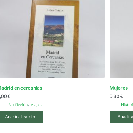
adrid en cercanías
Mujeres
,00
€
5,80
€
No ficción
,
Viajes
Histor
Añadir al carrito
Añadir a