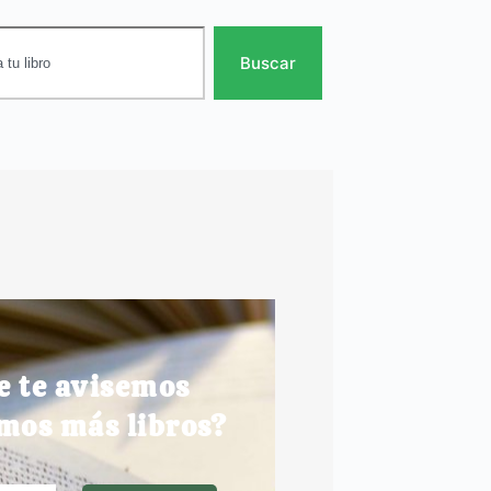
Buscar
e te avisemos
mos más libros?