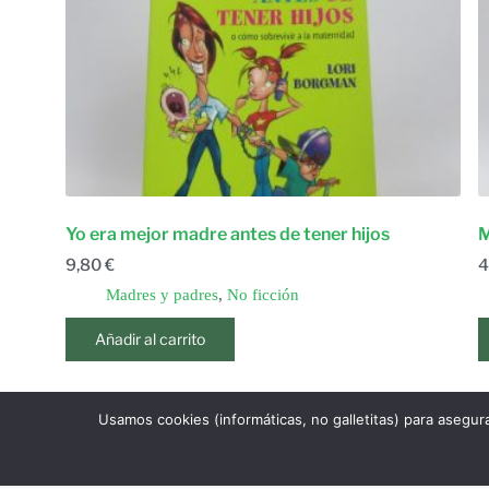
Yo era mejor madre antes de tener hijos
M
9,80
€
4
Madres y padres
,
No ficción
Añadir al carrito
Usamos cookies (informáticas, no galletitas) para asegur
1
…
4
ANTERIOR