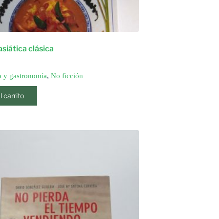
asiática clásica
 y gastronomía
,
No ficción
l carrito