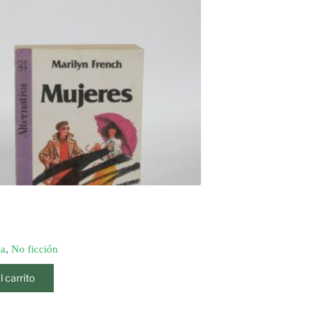
ia
,
No ficción
l carrito