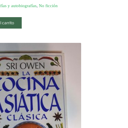
fías y autobiografías
,
No ficción
l carrito