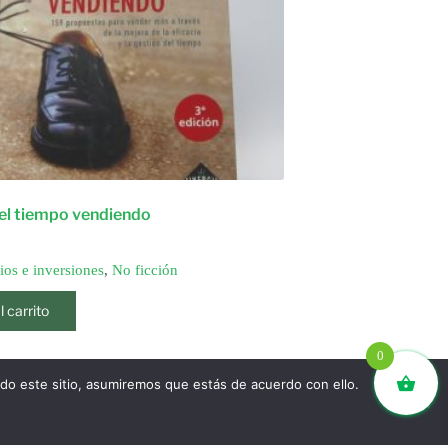
 el tiempo vendiendo
os e inversiones
,
No ficción
l carrito
0
ndo este sitio, asumiremos que estás de acuerdo con ello.
SIGUIENTE