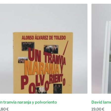
n tranvía naranja y polvoriento
David lamel
,80
€
19,00
€