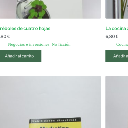
réboles de cuatro hojas
La cocina 
,80
€
6,80
€
Negocios e inversiones
,
No ficción
Cocina
Añadir al carrito
Añadir a