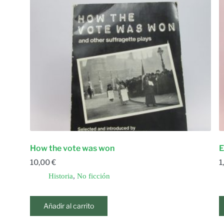
How the vote was won
E
10,00
€
1
Historia
,
No ficción
Añadir al carrito