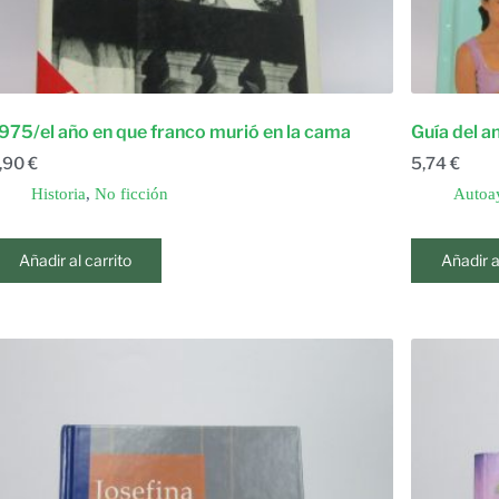
975/el año en que franco murió en la cama
Guía del a
,90
€
5,74
€
Historia
,
No ficción
Autoa
Añadir al carrito
Añadir a