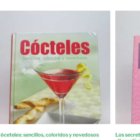
óceteles: sencillos, coloridos y novedosos
Los secret