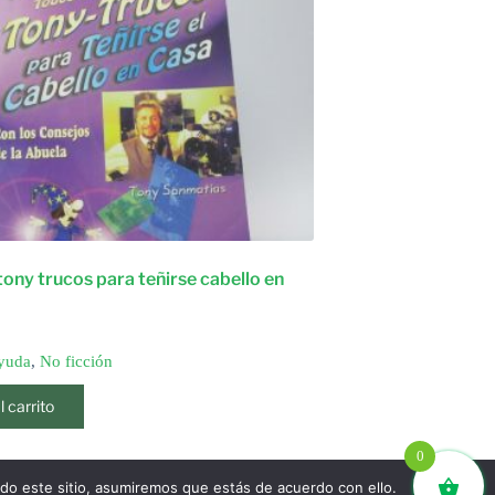
tony trucos para teñirse cabello en
yuda
,
No ficción
l carrito
0
ndo este sitio, asumiremos que estás de acuerdo con ello.