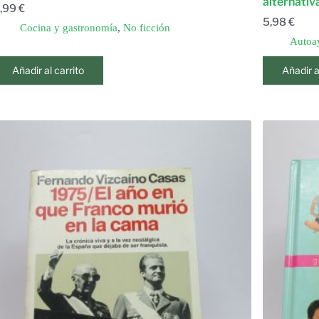
alternativ
,99
€
5,98
€
Cocina y gastronomía
,
No ficción
Autoa
Añadir al carrito
Añadir a