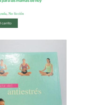
a para las mamas de hoy
yuda
,
No ficción
l carrito