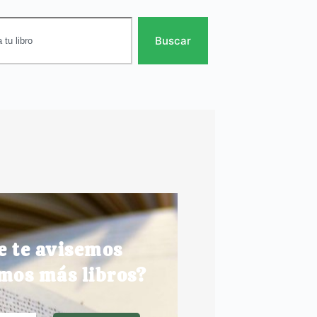
Buscar
e te avisemos
mos más libros?