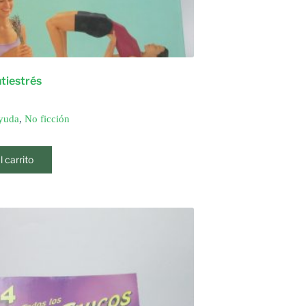
ntiestrés
yuda
,
No ficción
l carrito