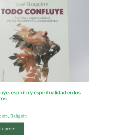
uye. espíritu y espiritualidad en los
tos
ción
,
Religión
l carrito