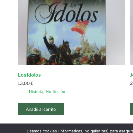
Los ídolos
J
13,00
€
2
Historia
,
No ficción
Añadir al carrito
Usamos cookies (informáticas, no galletitas) para asegur