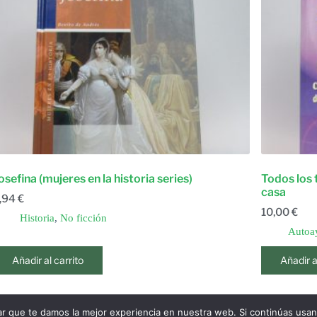
osefina (mujeres en la historia series)
Todos los 
casa
,94
€
10,00
€
Historia
,
No ficción
Autoa
Añadir al carrito
Añadir a
ar que te damos la mejor experiencia en nuestra web. Si continúas usa