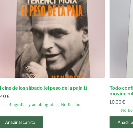
l cine de los sábado (el peso de la paja 1)
Todo confl
movimien
,40
€
10,00
€
Biografías y autobiografías
,
No ficción
No fic
Añadir al carrito
Añadir a