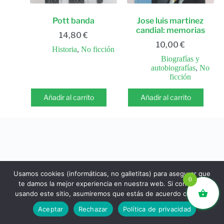
Pott banda
Jose luis martinez
candial: memorias
14,80
€
10,00
€
Historia
,
No ficción
Biografías y
autobiografías
,
No
ficción
Añadir al carrito
Añadir al carrito
Usamos cookies (informáticas, no galletitas) para asegurar que
0
te damos la mejor experiencia en nuestra web. Si continúas
usando este sitio, asumiremos que estás de acuerdo con ello.
libros.eco © - Desde Barcelona para el mundo 💚 |
Aceptar
Rechazar
Política de privacidad
Devoluciones y reembolsos
|
Política de Privacidad