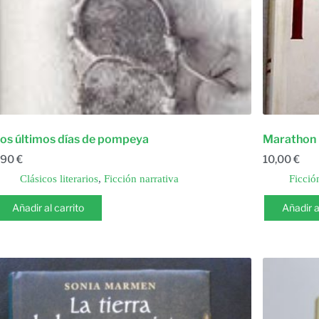
os últimos días de pompeya
Marathon
,90
€
10,00
€
Clásicos literarios
,
Ficción narrativa
Ficció
Añadir al carrito
Añadir a