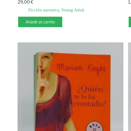
29,00
€
1
Ficción narrativa
,
Young Adult
Añadir al carrito