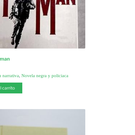
 man
n narrativa
,
Novela negra y policiaca
l carrito