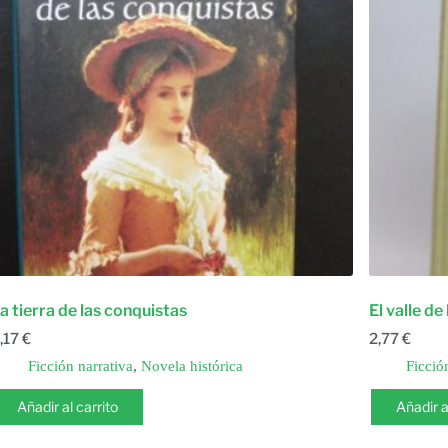
a tierra de las conquistas
El valle de
,17
€
2,77
€
Ficción narrativa
,
Novela histórica
Ficció
Añadir al carrito
Añadir a