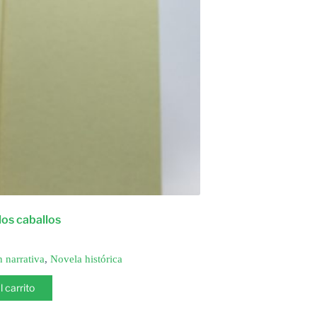
 los caballos
n narrativa
,
Novela histórica
l carrito