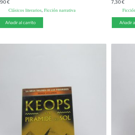
,90
€
7,30
€
Clásicos literarios
,
Ficción narrativa
Ficció
Añadir al carrito
Añadir a