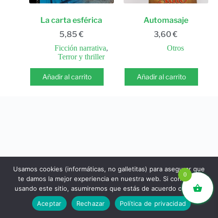
La carta esférica
Automasaje
5,85
€
3,60
€
Ficción narrativa
,
Otros
Terror y thriller
Añadir al carrito
Añadir al carrito
Usamos cookies (informáticas, no galletitas) para asegurar que
0
te damos la mejor experiencia en nuestra web. Si continúas
usando este sitio, asumiremos que estás de acuerdo con ello.
libros.eco © - Desde Barcelona para el mundo 💚 |
Aceptar
Rechazar
Política de privacidad
Devoluciones y reembolsos
|
Política de Privacidad