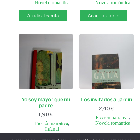
Novela romántica
Novela romántica
Añadir al carrito
Añadir al carrito
Yo soy mayor que mi
Los invitados al jardín
padre
2,40
€
1,90
€
Ficción narrativa
,
Novela romántica
Ficción narrativa
,
Infantil