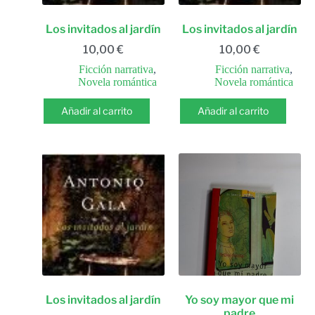
Los invitados al jardín
Los invitados al jardín
10,00
€
10,00
€
Ficción narrativa
,
Ficción narrativa
,
Novela romántica
Novela romántica
Añadir al carrito
Añadir al carrito
Los invitados al jardín
Yo soy mayor que mi
padre