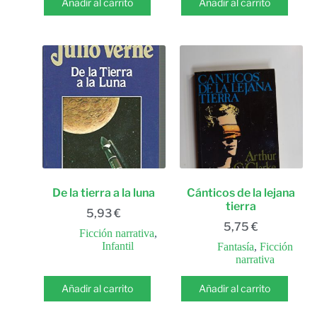
Añadir al carrito
Añadir al carrito
De la tierra a la luna
Cánticos de la lejana
tierra
5,93
€
5,75
€
Ficción narrativa
,
Infantil
Fantasía
,
Ficción
narrativa
Añadir al carrito
Añadir al carrito