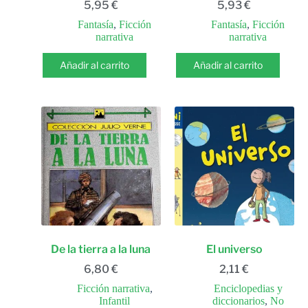
5,95
€
5,93
€
Fantasía
,
Ficción
Fantasía
,
Ficción
narrativa
narrativa
Añadir al carrito
Añadir al carrito
De la tierra a la luna
El universo
6,80
€
2,11
€
Ficción narrativa
,
Enciclopedias y
Infantil
diccionarios
,
No