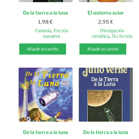
De la tierra a la luna
El sistema solar
1,98
€
2,95
€
Fantasía
,
Ficción
Divulgación
narrativa
científica
,
No ficción
Añadir al carrito
Añadir al carrito
De la tierra a la luna
De la tierra a la luna