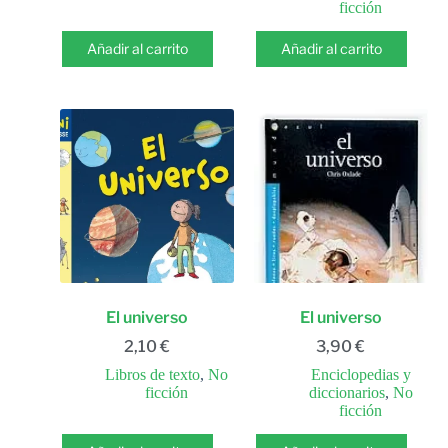
ficción
Añadir al carrito
Añadir al carrito
El universo
El universo
2,10
€
3,90
€
Libros de texto
,
No
Enciclopedias y
ficción
diccionarios
,
No
ficción