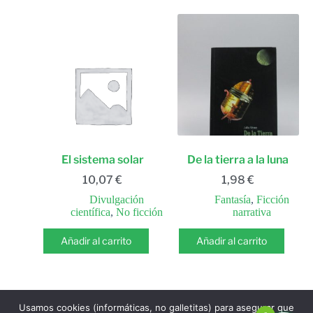
El sistema solar
De la tierra a la luna
10,07
€
1,98
€
Divulgación
Fantasía
,
Ficción
científica
,
No ficción
narrativa
Añadir al carrito
Añadir al carrito
Usamos cookies (informáticas, no galletitas) para asegurar que
SIGUIENTE