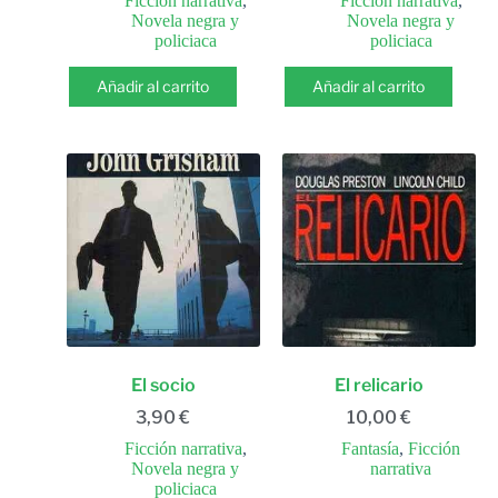
Ficción narrativa
,
Ficción narrativa
,
Novela negra y
Novela negra y
policiaca
policiaca
Añadir al carrito
Añadir al carrito
El socio
El relicario
3,90
€
10,00
€
Ficción narrativa
,
Fantasía
,
Ficción
Novela negra y
narrativa
policiaca