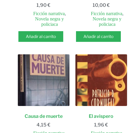
1,90
€
10,00
€
Ficción narrativa
,
Ficción narrativa
,
Novela negra y
Novela negra y
policiaca
policiaca
Añadir al carrito
Añadir al carrito
Causa de muerte
El avispero
4,15
€
1,96
€