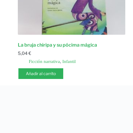
La bruja chiripa y su pócima mágica
5,04
€
Ficción narrativa
,
Infantil
Añadir al carrito