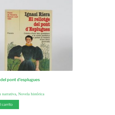
e del pont d’esplugues
n narrativa
,
Novela histórica
l carrito