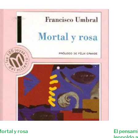
ortal y rosa
El pensami
leopoldo a