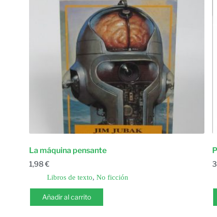
La máquina pensante
P
1,98
€
3
Libros de texto
,
No ficción
Añadir al carrito