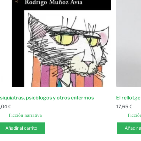
siquiatras, psicólogos y otros enfermos
El rellotg
,04
€
17,65
€
Ficción narrativa
Ficció
Añadir al carrito
Añadir a