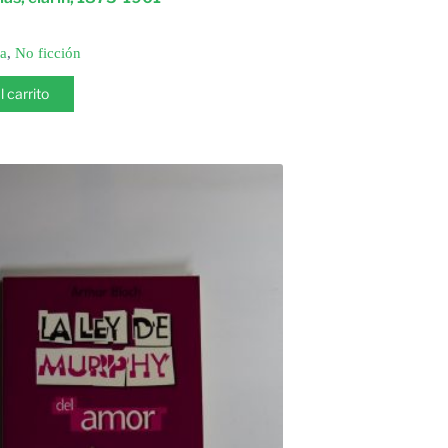
ia
,
No ficción
l carrito