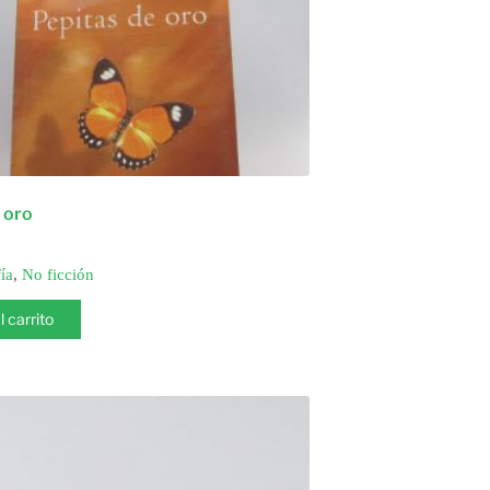
 oro
ía
,
No ficción
l carrito