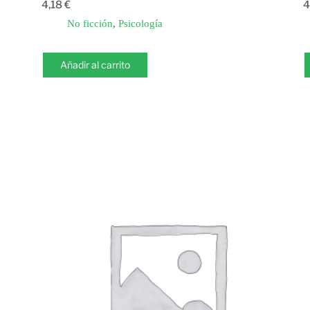
4,18
€
4
No ficción
,
Psicología
Añadir al carrito