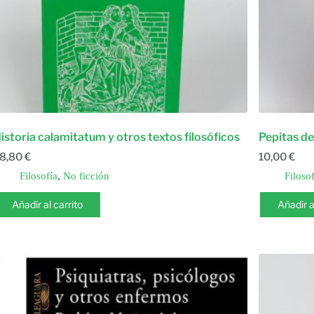
istoria calamitatum y otros textos filosóficos
Pepitas de
8,80
€
10,00
€
Filosofía
,
No ficción
Filosof
Añadir al carrito
Añadir a