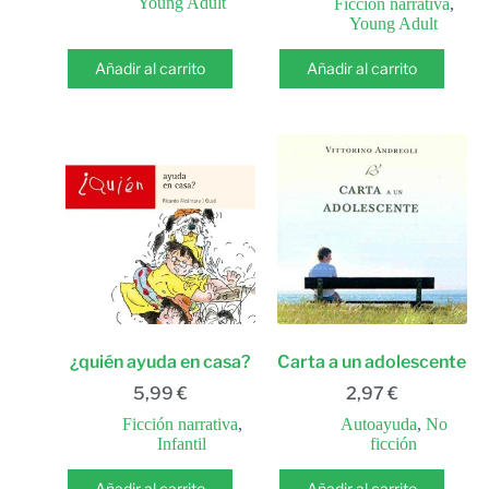
Young Adult
Ficción narrativa
,
Young Adult
Añadir al carrito
Añadir al carrito
¿quién ayuda en casa?
Carta a un adolescente
5,99
€
2,97
€
Ficción narrativa
,
Autoayuda
,
No
Infantil
ficción
Añadir al carrito
Añadir al carrito