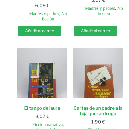
3,07
€
6,09
€
Madres y padres
,
No
ficción
Madres y padres
,
No
ficción
Añadir al carrito
Añadir al carrito
El tango de laura
Cartas de un padre a la
hija que se droga
3,07
€
1,90
€
Ficción narrativa
,