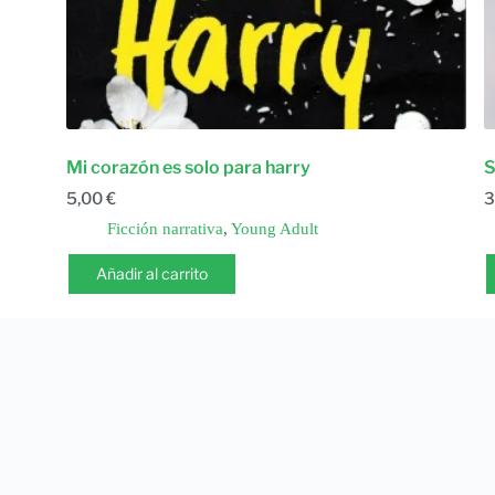
Mi corazón es solo para harry
S
5,00
€
3
Ficción narrativa
,
Young Adult
Añadir al carrito