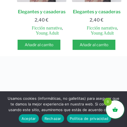
Elegantes y casaderas
Elegantes y casaderas
2,40
€
2,40
€
Ficción narrativa
,
Ficción narrativa
,
Young Adult
Young Adult
Añadir al carrito
Añadir al carrito
Usamos cookies (informáticas, no galletitas) para asegurar que
0
te damos la mejor experiencia en nuestra web. Si continúas
usando este sitio, asumiremos que estás de acuerdo con ello.
libros.eco © - Desde Barcelona para el mundo 💚 |
Aceptar
Rechazar
Política de privacidad
Devoluciones y reembolsos
|
Política de Privacidad