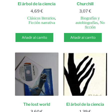
El árbol de la ciencia
Churchill
4,69
€
3,07
€
Clásicos literarios
,
Biografías y
Ficción narrativa
autobiografías
,
No
ficción
Añadir al carrito
Añadir al carrito
The lost world
El árbol de la ciencia
3,60
€
1,39
€