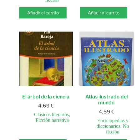
Añadir al carrito
Añadir al carrito
El árbol de la ciencia
Atlas ilustrado del
mundo
4,69
€
4,59
€
Clásicos literarios
,
Ficción narrativa
Enciclopedias y
diccionarios
,
No
ficción