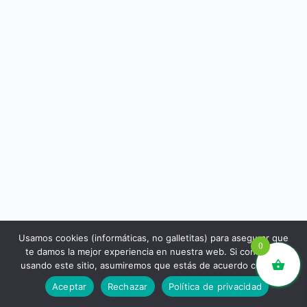
Usamos cookies (informáticas, no galletitas) para asegurar que
0
te damos la mejor experiencia en nuestra web. Si continúas
usando este sitio, asumiremos que estás de acuerdo con ello.
libros.eco © - Desde Barcelona para el mundo 💚 |
Aceptar
Rechazar
Política de privacidad
Devoluciones y reembolsos
|
Política de Privacidad