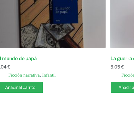
l mundo de papá
La guerra
,04
€
5,05
€
Ficción narrativa
,
Infantil
Ficció
Añadir al carrito
Añadir a