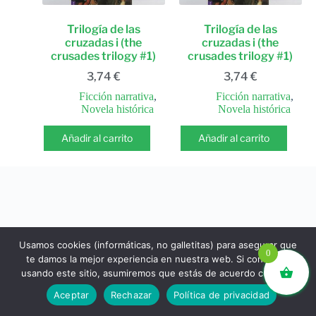
Trilogía de las
Trilogía de las
cruzadas i (the
cruzadas i (the
crusades trilogy #1)
crusades trilogy #1)
3,74
€
3,74
€
Ficción narrativa
,
Ficción narrativa
,
Novela histórica
Novela histórica
Añadir al carrito
Añadir al carrito
Usamos cookies (informáticas, no galletitas) para asegurar que
0
te damos la mejor experiencia en nuestra web. Si continúas
usando este sitio, asumiremos que estás de acuerdo con ello.
libros.eco © - Desde Barcelona para el mundo 💚 |
Aceptar
Rechazar
Política de privacidad
Devoluciones y reembolsos
|
Política de Privacidad