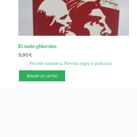
El nudo ghiordes
9,80
€
Ficción narrativa
,
Novela negra y policiaca
Añadir al carrito