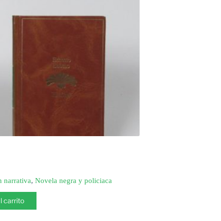
n narrativa
,
Novela negra y policiaca
l carrito