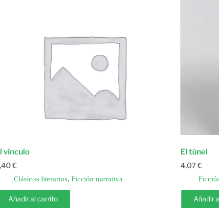
l vínculo
El túnel
,40
€
4,07
€
Clásicos literarios
,
Ficción narrativa
Ficció
Añadir al carrito
Añadir a