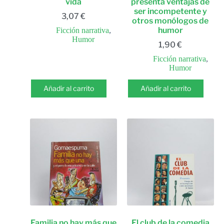
vida
presenta ventajas de
ser incompetente y
3,07
€
otros monólogos de
humor
Ficción narrativa
,
Humor
1,90
€
Ficción narrativa
,
Humor
Añadir al carrito
Añadir al carrito
Familia no hay más que
El club de la comedia