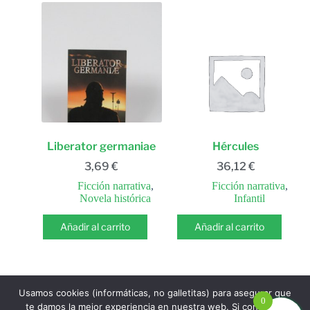
Liberator germaniae
Hércules
3,69
€
36,12
€
Ficción narrativa
,
Ficción narrativa
,
Novela histórica
Infantil
Añadir al carrito
Añadir al carrito
Usamos cookies (informáticas, no galletitas) para asegurar que
SIGUIENTE
0
te damos la mejor experiencia en nuestra web. Si continúas