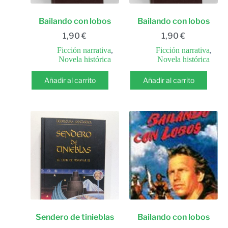
Bailando con lobos
Bailando con lobos
1,90
€
1,90
€
Ficción narrativa
,
Ficción narrativa
,
Novela histórica
Novela histórica
Añadir al carrito
Añadir al carrito
Sendero de tinieblas
Bailando con lobos