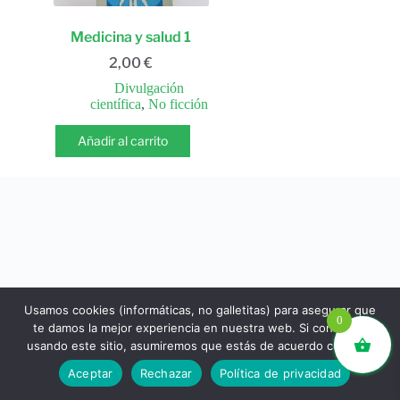
Medicina y salud 1
2,00
€
Divulgación
científica
,
No ficción
Añadir al carrito
Usamos cookies (informáticas, no galletitas) para asegurar que
0
te damos la mejor experiencia en nuestra web. Si continúas
usando este sitio, asumiremos que estás de acuerdo con ello.
libros.eco © - Desde Barcelona para el mundo 💚 |
Aceptar
Rechazar
Política de privacidad
Devoluciones y reembolsos
|
Política de Privacidad