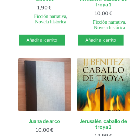
troya 1
1,90
€
10,00
€
Ficción narrativa
,
Novela histórica
Ficción narrativa
,
Novela histórica
Añadir al carrito
Añadir al carrito
Juana de arco
Jerusalén. caballo de
troya 1
10,00
€
14,99
€