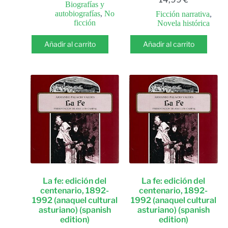
Biografías y
autobiografías
,
No
Ficción narrativa
,
ficción
Novela histórica
Añadir al carrito
Añadir al carrito
La fe: edición del
La fe: edición del
centenario, 1892-
centenario, 1892-
1992 (anaquel cultural
1992 (anaquel cultural
asturiano) (spanish
asturiano) (spanish
edition)
edition)