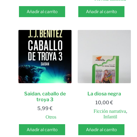
Añadir al carrito
Añadir al carrito
Saidan. caballo de
La diosa negra
troya 3
10,00
€
5,99
€
Ficción narrativa
,
Infantil
Otros
Añadir al carrito
Añadir al carrito