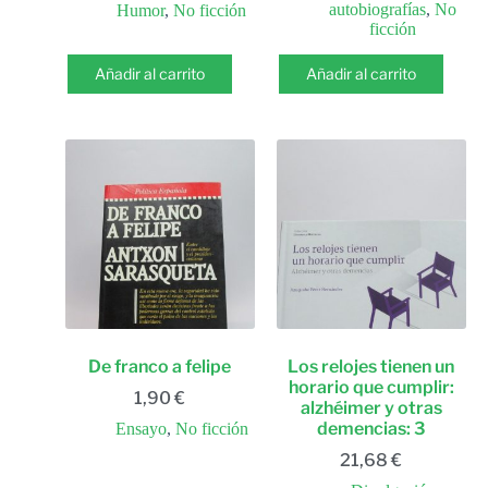
autobiografías
,
No
Humor
,
No ficción
ficción
Añadir al carrito
Añadir al carrito
De franco a felipe
Los relojes tienen un
horario que cumplir:
1,90
€
alzhéimer y otras
demencias: 3
Ensayo
,
No ficción
21,68
€