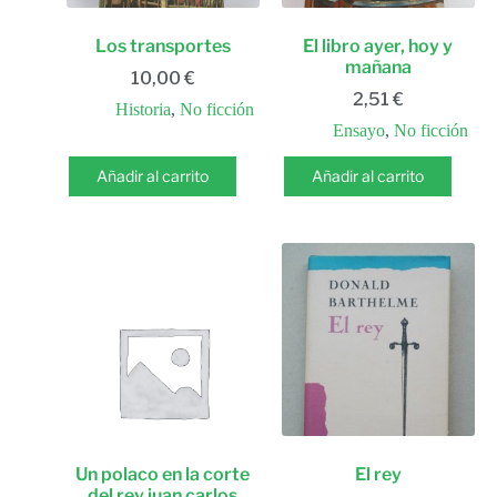
Los transportes
El libro ayer, hoy y
mañana
10,00
€
2,51
€
Historia
,
No ficción
Ensayo
,
No ficción
Añadir al carrito
Añadir al carrito
Un polaco en la corte
El rey
del rey juan carlos