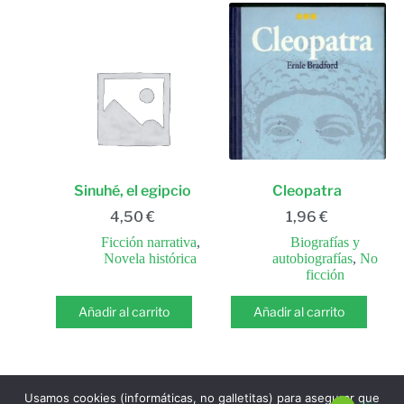
Sinuhé, el egipcio
Cleopatra
4,50
€
1,96
€
Ficción narrativa
,
Biografías y
Novela histórica
autobiografías
,
No
ficción
Añadir al carrito
Añadir al carrito
Usamos cookies (informáticas, no galletitas) para asegurar que
SIGUIENTE