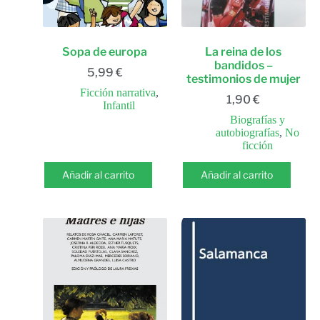
Sopa de europa
La reina de los
bandidos –
5,99
€
testimonios de mujer
Ficción narrativa
,
1,90
€
Infantil
Biografías y
autobiografías
,
No
ficción
Añadir al carrito
Añadir al carrito