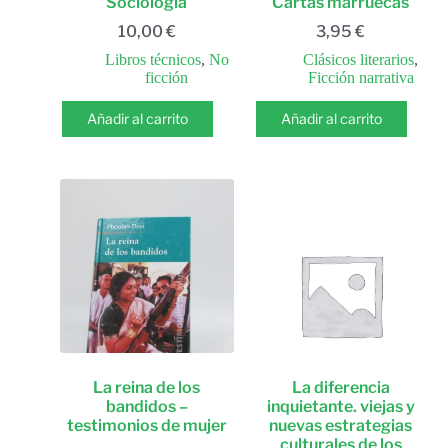
Sociología
Cartas marruecas
10,00
€
3,95
€
Libros técnicos
,
No
Clásicos literarios
,
ficción
Ficción narrativa
Añadir al carrito
Añadir al carrito
La reina de los
La diferencia
bandidos –
inquietante. viejas y
testimonios de mujer
nuevas estrategias
culturales de los