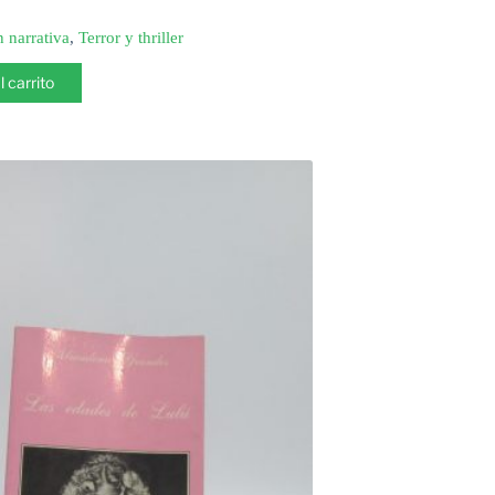
n narrativa
,
Terror y thriller
l carrito