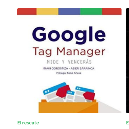
El rescate
E