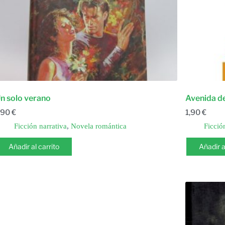
n solo verano
Avenida d
,90
€
1,90
€
Ficción narrativa
,
Novela romántica
Ficció
Añadir al carrito
Añadir a