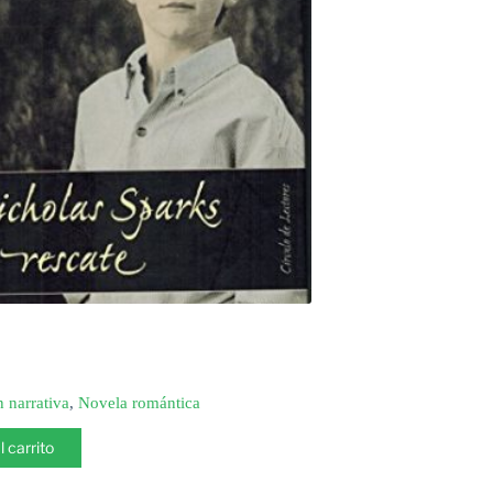
n narrativa
,
Novela romántica
l carrito