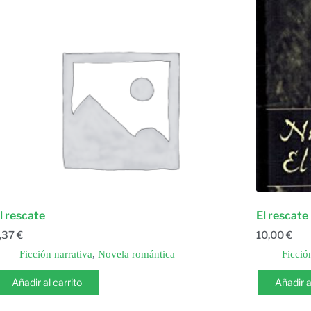
l rescate
El rescate
,37
€
10,00
€
Ficción narrativa
,
Novela romántica
Ficció
Añadir al carrito
Añadir a