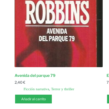
Avenida del parque 79
E
2,40
€
7
Ficción narrativa
,
Terror y thriller
Añadir al carrito