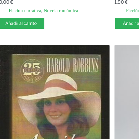
0,00
€
1,90
€
Ficción narrativa
,
Novela romántica
Ficció
Añadir al carrito
Añadir a