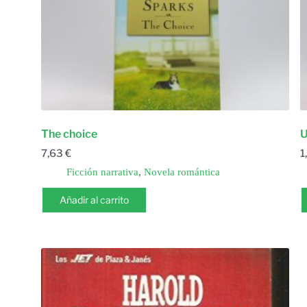
The choice
U
7,63
€
1
Ficción narrativa
,
Novela romántica
Añadir al carrito