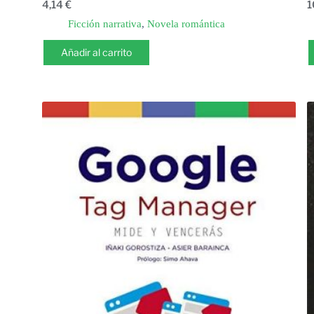
4,14
€
1
Ficción narrativa
,
Novela romántica
Añadir al carrito