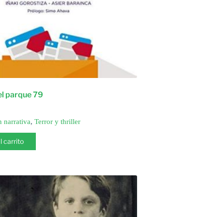
el parque 79
n narrativa
,
Terror y thriller
l carrito