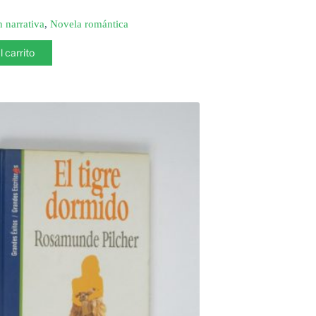
n narrativa
,
Novela romántica
l carrito