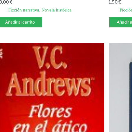
0,00
€
1,90
€
Ficción narrativa
,
Novela histórica
Ficció
Añadir al carrito
Añadir a