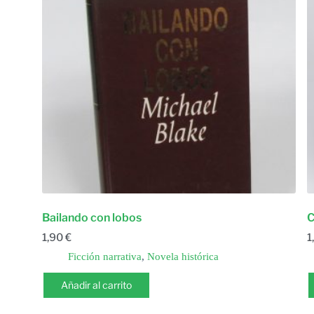
Bailando con lobos
C
1,90
€
1
Ficción narrativa
,
Novela histórica
Añadir al carrito