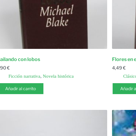
ailando con lobos
Flores en e
,90
€
4,49
€
Ficción narrativa
,
Novela histórica
Clásico
Añadir al carrito
Añadir a