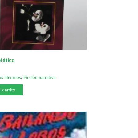
l ático
s literarios
,
Ficción narrativa
l carrito