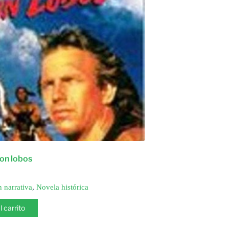
on lobos
n narrativa
,
Novela histórica
l carrito