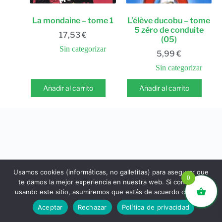
La mondaine – tome 1
L’élève ducobu – tome
5 zéro de conduite
17,53
€
(05)
Sin categorizar
5,99
€
Sin categorizar
Añadir al carrito
Añadir al carrito
Usamos cookies (informáticas, no galletitas) para asegurar que
0
te damos la mejor experiencia en nuestra web. Si continúas
usando este sitio, asumiremos que estás de acuerdo con ello.
libros.eco © - Desde Barcelona para el mundo 💚 |
Aceptar
Rechazar
Política de privacidad
Devoluciones y reembolsos
|
Política de Privacidad