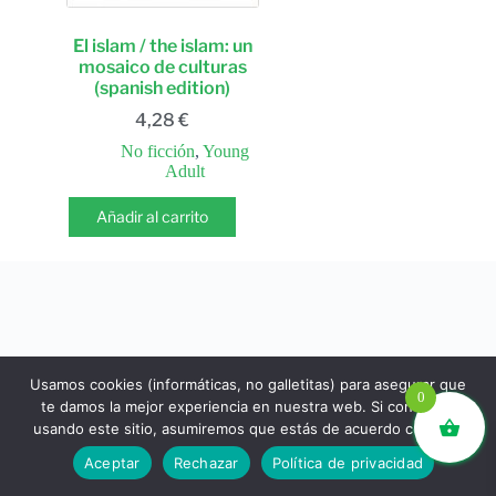
El islam / the islam: un
mosaico de culturas
(spanish edition)
4,28
€
No ficción
,
Young
Adult
Añadir al carrito
Usamos cookies (informáticas, no galletitas) para asegurar que
0
te damos la mejor experiencia en nuestra web. Si continúas
usando este sitio, asumiremos que estás de acuerdo con ello.
libros.eco © - Desde Barcelona para el mundo 💚 |
Aceptar
Rechazar
Política de privacidad
Devoluciones y reembolsos
|
Política de Privacidad