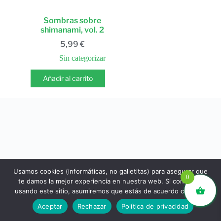
Sombras sobre
shimanami, vol. 2
5,99
€
Sin categorizar
Añadir al carrito
Usamos cookies (informáticas, no galletitas) para asegurar que
0
te damos la mejor experiencia en nuestra web. Si continúas
usando este sitio, asumiremos que estás de acuerdo con ello.
libros.eco © - Desde Barcelona para el mundo 💚 |
Aceptar
Rechazar
Política de privacidad
Devoluciones y reembolsos
|
Política de Privacidad