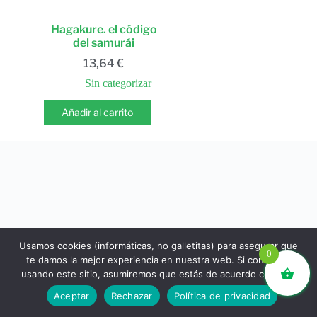
Hagakure. el código
del samurái
13,64
€
Sin categorizar
Añadir al carrito
Usamos cookies (informáticas, no galletitas) para asegurar que
0
te damos la mejor experiencia en nuestra web. Si continúas
usando este sitio, asumiremos que estás de acuerdo con ello.
libros.eco © - Desde Barcelona para el mundo 💚 |
Aceptar
Rechazar
Política de privacidad
Devoluciones y reembolsos
|
Política de Privacidad