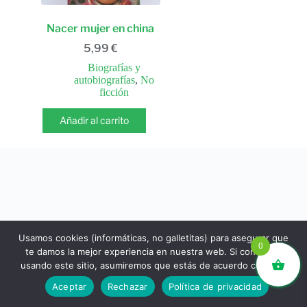
Nacer mujer en china
5,99
€
Biografías y
autobiografías
,
No
ficción
Añadir al carrito
Usamos cookies (informáticas, no galletitas) para asegurar que
0
te damos la mejor experiencia en nuestra web. Si continúas
usando este sitio, asumiremos que estás de acuerdo con ello.
libros.eco © - Desde Barcelona para el mundo 💚 |
Aceptar
Rechazar
Política de privacidad
Devoluciones y reembolsos
|
Política de Privacidad