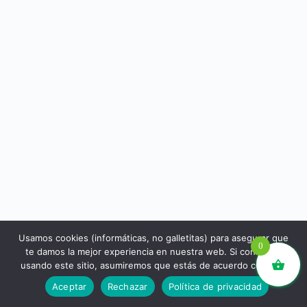
Usamos cookies (informáticas, no galletitas) para asegurar que
0
te damos la mejor experiencia en nuestra web. Si continúas
usando este sitio, asumiremos que estás de acuerdo con ello.
libros.eco © - Desde Barcelona para el mundo 💚 |
Aceptar
Rechazar
Política de privacidad
Devoluciones y reembolsos
|
Política de Privacidad