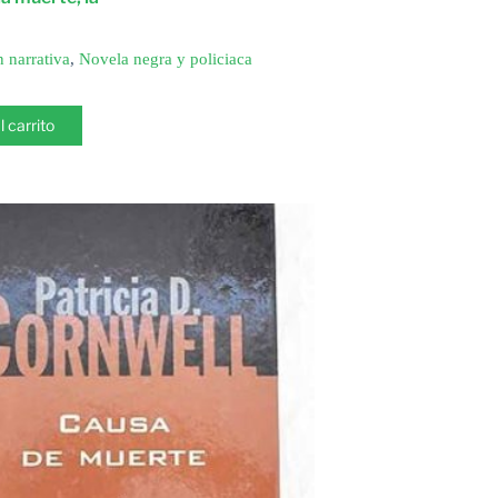
n narrativa
,
Novela negra y policiaca
l carrito