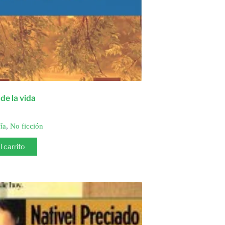
e la vida
ía
,
No ficción
l carrito