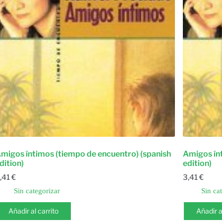
migos íntimos (tiempo de encuentro) (spanish
Amigos ín
dition)
edition)
,41
€
3,41
€
Sin categorizar
Sin ca
Añadir al carrito
Añadir a