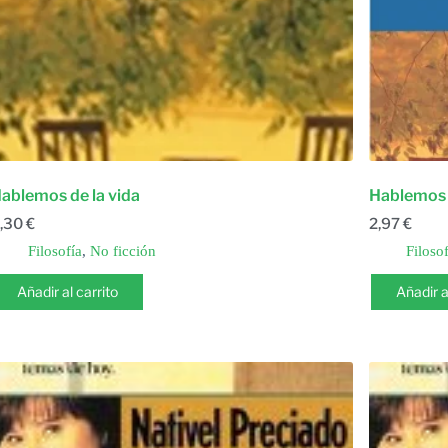
ablemos de la vida
Hablemos d
,30
€
2,97
€
Filosofía
,
No ficción
Filosof
Añadir al carrito
Añadir a