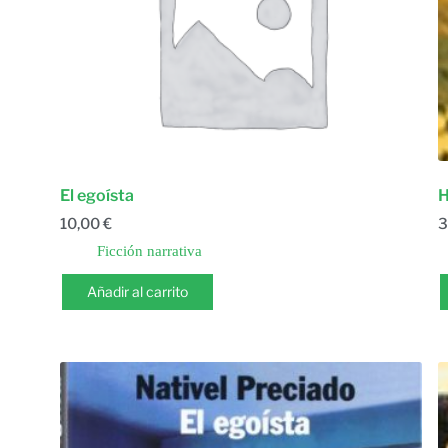
El egoísta
H
10,00
€
3
Ficción narrativa
Añadir al carrito