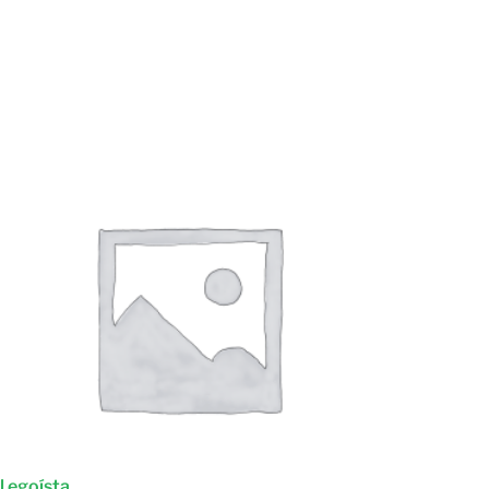
l egoísta