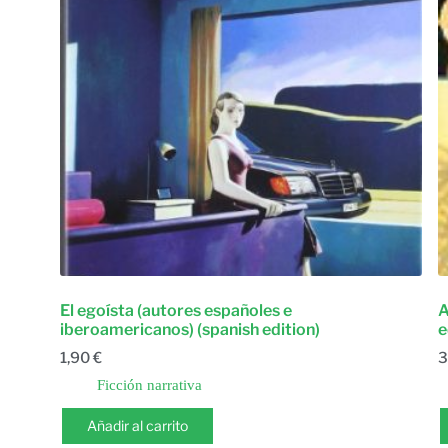
El egoísta (autores españoles e
A
iberoamericanos) (spanish edition)
e
1,90
€
3
Ficción narrativa
Añadir al carrito