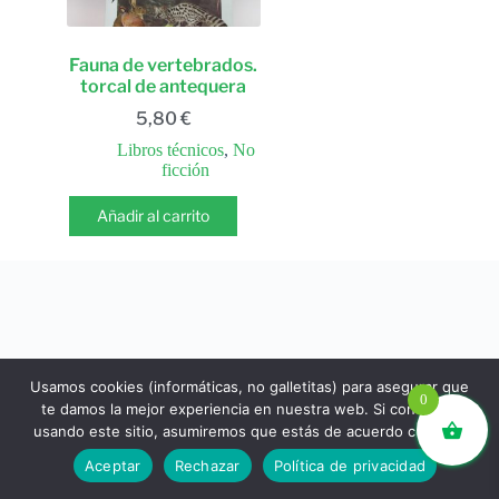
Fauna de vertebrados.
torcal de antequera
5,80
€
Libros técnicos
,
No
ficción
Añadir al carrito
Usamos cookies (informáticas, no galletitas) para asegurar que
0
te damos la mejor experiencia en nuestra web. Si continúas
usando este sitio, asumiremos que estás de acuerdo con ello.
libros.eco © - Desde Barcelona para el mundo 💚 |
Aceptar
Rechazar
Política de privacidad
Devoluciones y reembolsos
|
Política de Privacidad