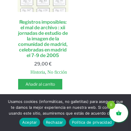
Registros imposibles:
el mal de archivo : xii
jornadas de estudio de
la imagen de la
comunidad de madrid,
celebradas en madrid
el 7-9 de 2005
29,00
€
Historia
,
No ficción
Añadir al carrito
Usamos cookies (informáticas, no galletitas) para asegurar que
0
te damos la mejor experiencia en nuestra web. Si continúas
usando este sitio, asumiremos que estás de acuerdo con ello.
libros.eco © - Desde Barcelona para el mundo 💚 |
Aceptar
Rechazar
Política de privacidad
Devoluciones y reembolsos
|
Política de Privacidad