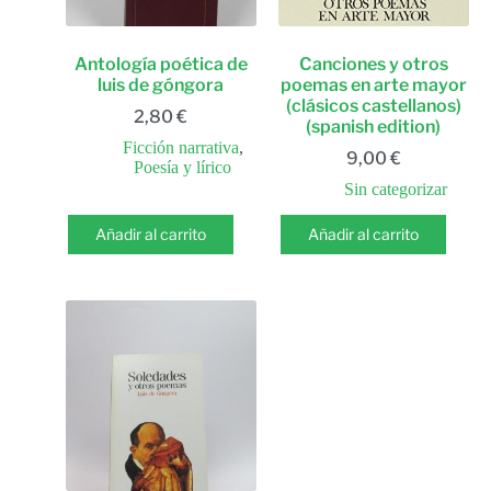
Antología poética de
Canciones y otros
luis de góngora
poemas en arte mayor
(clásicos castellanos)
2,80
€
(spanish edition)
Ficción narrativa
,
9,00
€
Poesía y lírico
Sin categorizar
Añadir al carrito
Añadir al carrito