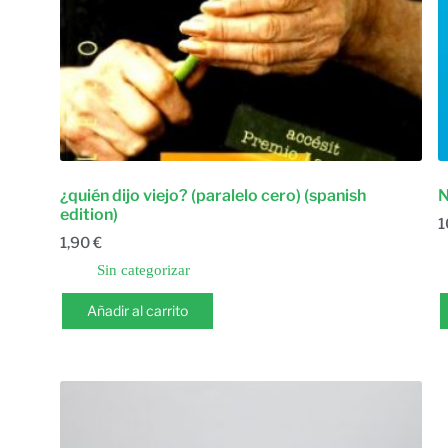
¿quién dijo viejo? (paralelo cero) (spanish
N
edition)
1
1,90
€
Sin categorizar
Añadir al carrito