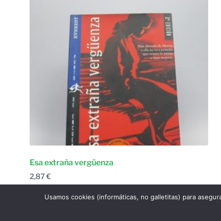
Esa extraña vergüenza
2,87
€
Ficción narrativa
,
Young Adult
Usamos cookies (informáticas, no galletitas) para asegur
Añadir al carrito