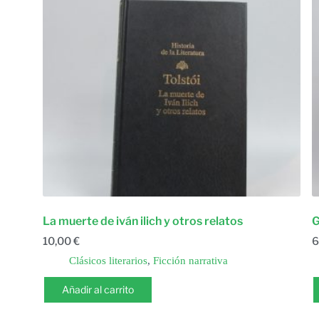
La muerte de iván ilich y otros relatos
G
10,00
€
6
Clásicos literarios
,
Ficción narrativa
Añadir al carrito