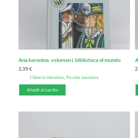
Ana karenina. volumen i. biblioteca el mundo
A
2,39
€
2
Clásicos literarios
,
Ficción narrativa
Añadir al carrito