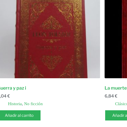
uerra y paz i
La muerte d
,04
€
6,84
€
Historia
,
No ficción
Clásico
Añadir al carrito
Añadir a