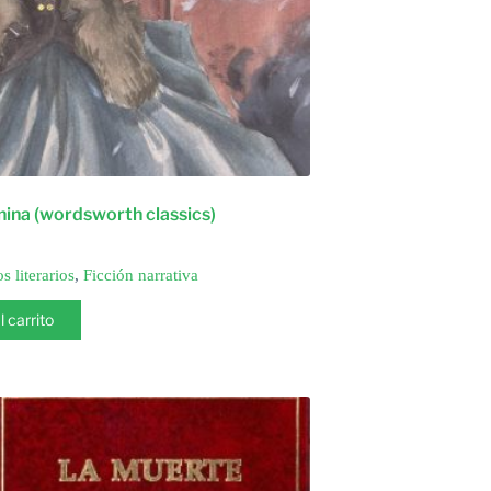
ina (wordsworth classics)
s literarios
,
Ficción narrativa
l carrito