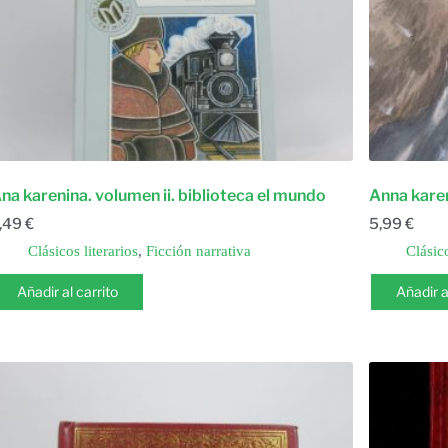
na karenina. volumen ii. biblioteca el mundo
Anna karen
,49
€
5,99
€
Clásicos literarios
,
Ficción narrativa
Clásico
Añadir al carrito
Añadir a