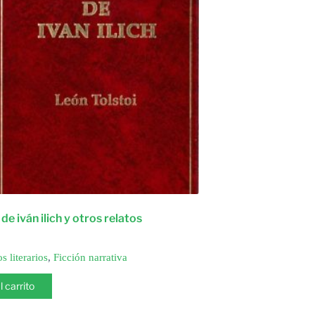
e iván ilich y otros relatos
s literarios
,
Ficción narrativa
l carrito