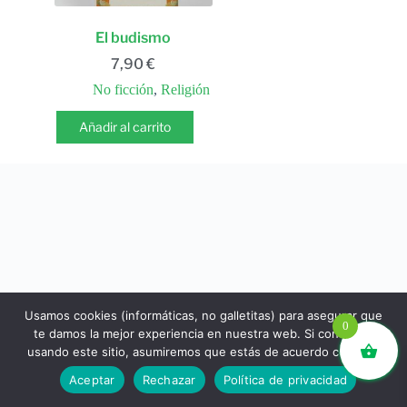
El budismo
7,90
€
No ficción
,
Religión
Añadir al carrito
Usamos cookies (informáticas, no galletitas) para asegurar que
0
te damos la mejor experiencia en nuestra web. Si continúas
usando este sitio, asumiremos que estás de acuerdo con ello.
libros.eco © - Desde Barcelona para el mundo 💚 |
Aceptar
Rechazar
Política de privacidad
Devoluciones y reembolsos
|
Política de Privacidad