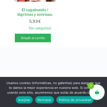
El vagabundo /
lágrimas y sonrisas.
5,93
€
Sin categorizar
Añadir al carrito
Usamos cookies (informáticas, no galletitas) para asegurar que
0
te damos la mejor experiencia en nuestra web. Si continúas
usando este sitio, asumiremos que estás de acuerdo con ello.
libros.eco © - Desde Barcelona para el mundo 💚 |
Aceptar
Rechazar
Política de privacidad
Devoluciones y reembolsos
|
Política de Privacidad