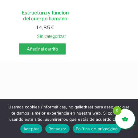
Estructura y funcion
del cuerpo humano
14,85
€
Sin categorizar
Añadir al carrito
Usamos cookies (informáticas, no galletitas) para asegurar que
0
te damos la mejor experiencia en nuestra web. Si continúas
usando este sitio, asumiremos que estás de acuerdo con ello.
libros.eco © - Desde Barcelona para el mundo 💚 |
Aceptar
Rechazar
Política de privacidad
Devoluciones y reembolsos
|
Política de Privacidad