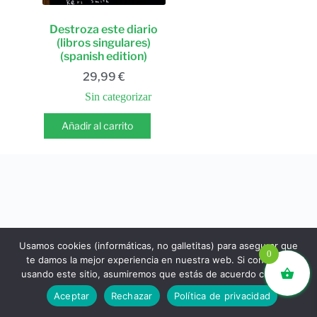
Destroza este diario
(libros singulares)
(spanish edition)
29,99
€
Sin categorizar
Añadir al carrito
Usamos cookies (informáticas, no galletitas) para asegurar que
0
te damos la mejor experiencia en nuestra web. Si continúas
usando este sitio, asumiremos que estás de acuerdo con ello.
libros.eco © - Desde Barcelona para el mundo 💚 |
Aceptar
Rechazar
Política de privacidad
Devoluciones y reembolsos
|
Política de Privacidad