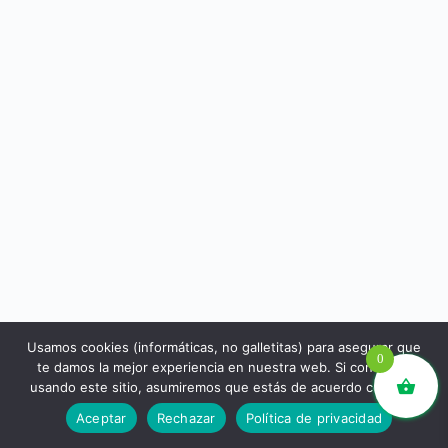
Usamos cookies (informáticas, no galletitas) para asegurar que
0
te damos la mejor experiencia en nuestra web. Si continúas
usando este sitio, asumiremos que estás de acuerdo con ello.
libros.eco © - Desde Barcelona para el mundo 💚 |
Aceptar
Rechazar
Política de privacidad
Devoluciones y reembolsos
|
Política de Privacidad