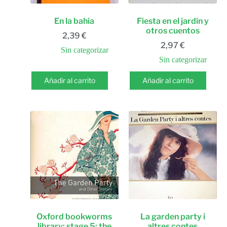
En la bahia
Fiesta en el jardín y
otros cuentos
2,39
€
2,97
€
Sin categorizar
Sin categorizar
Añadir al carrito
Añadir al carrito
Oxford bookworms
La garden party i
library: stage 5: the
altres contes