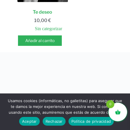
Te deseo
10,00
€
Sin categorizar
Añadir al carrito
Usamos cookies (informáticas, no galletitas) para asegurar que
0
te damos la mejor experiencia en nuestra web. Si continúas
usando este sitio, asumiremos que estás de acuerdo con ello.
libros.eco © - Desde Barcelona para el mundo 💚 |
Aceptar
Rechazar
Política de privacidad
Devoluciones y reembolsos
|
Política de Privacidad