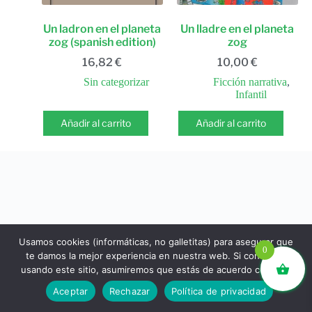
Un ladron en el planeta
Un lladre en el planeta
zog (spanish edition)
zog
16,82
€
10,00
€
Sin categorizar
Ficción narrativa
,
Infantil
Añadir al carrito
Añadir al carrito
Usamos cookies (informáticas, no galletitas) para asegurar que
0
te damos la mejor experiencia en nuestra web. Si continúas
usando este sitio, asumiremos que estás de acuerdo con ello.
libros.eco © - Desde Barcelona para el mundo 💚 |
Aceptar
Rechazar
Política de privacidad
Devoluciones y reembolsos
|
Política de Privacidad