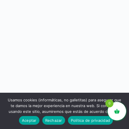
Usamos cookies (informáticas, no galletitas) para asegurar que
0
te damos la mejor experiencia en nuestra web. Si continúas
usando este sitio, asumiremos que estás de acuerdo con ello.
libros.eco © - Desde Barcelona para el mundo 💚 |
Aceptar
Rechazar
Política de privacidad
Devoluciones y reembolsos
|
Política de Privacidad